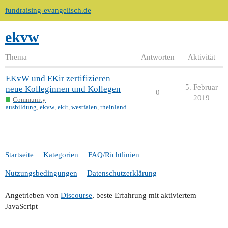
fundraising-evangelisch.de
ekvw
Thema
Antworten
Aktivität
EKvW und EKir zertifizieren
5. Februar
neue Kolleginnen und Kollegen
0
2019
Community
ausbildung
,
ekvw
,
ekir
,
westfalen
,
rheinland
Startseite
Kategorien
FAQ/Richtlinien
Nutzungsbedingungen
Datenschutzerklärung
Angetrieben von
Discourse
, beste Erfahrung mit aktiviertem
JavaScript