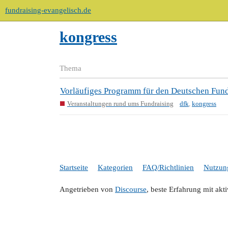
fundraising-evangelisch.de
kongress
Thema
Vorläufiges Programm für den Deutschen Fund
Veranstaltungen rund ums Fundraising
dfk
,
kongress
Startseite
Kategorien
FAQ/Richtlinien
Nutzun
Angetrieben von
Discourse
, beste Erfahrung mit akt