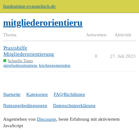
fundraising-evangelisch.de
mitgliederorientieru
Thema
Antworten
Aktivität
Praxishilfe
Mitgliederorientierung
0
27. Juli 2023
Schnelle Tipps
mitgliederorientieru
,
kirchengemeinden
Startseite
Kategorien
FAQ/Richtlinien
Nutzungsbedingungen
Datenschutzerklärung
Angetrieben von
Discourse
, beste Erfahrung mit aktiviertem
JavaScript