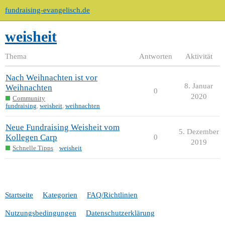
fundraising-evangelisch.de
weisheit
Thema
Antworten
Aktivität
Nach Weihnachten ist vor
8. Januar
Weihnachten
0
2020
Community
fundraising
,
weisheit
,
weihnachten
Neue Fundraising Weisheit vom
5. Dezember
Kollegen Carp
0
2019
Schnelle Tipps
weisheit
Startseite
Kategorien
FAQ/Richtlinien
Nutzungsbedingungen
Datenschutzerklärung