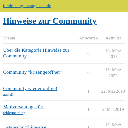
fundraising-evangelisch.de
Hinweise zur Community
Thema
Antworten
Aktivität
Über die Kategorie Hinweise zur
19. März
0
Community
2018
16. März
Community "krisengeöffnet"
0
2020
Community wieder online!
1
22. Mai 2019
ausfall
Mailversand gestört
1
2. Mai 2019
fehlermeldung
16. März
Datenschutzhinweise
1