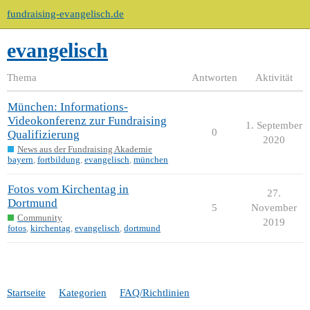
fundraising-evangelisch.de
evangelisch
Thema
Antworten
Aktivität
München: Informations-
Videokonferenz zur Fundraising
1. September
0
Qualifizierung
2020
News aus der Fundraising Akademie
bayern
,
fortbildung
,
evangelisch
,
münchen
Fotos vom Kirchentag in
27.
Dortmund
5
November
Community
2019
fotos
,
kirchentag
,
evangelisch
,
dortmund
Startseite
Kategorien
FAQ/Richtlinien