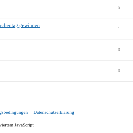
5
Kirchentag gewinnen
1
0
0
gsbedingungen
Datenschutzerklärung
iviertem JavaScript