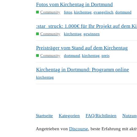
Fotos vom Kirchentag in Dortmund
Community
fotos
,
kirchentag
,
evangelisch
,
dortmund
:star_struck: 1.000€ für Ihr Projekt auf dem 
Community
kirchentag
,
gewinnen
Preisträger vom Stand auf dem Kirchentag
Community
dortmund
,
kirchentag
,
preis
Kirchentag in Dortmund: Programm online
kirchentag
Startseite
Kategorien
FAQ/Richtlinien
Nutzun
Angetrieben von
Discourse
, beste Erfahrung mit akt