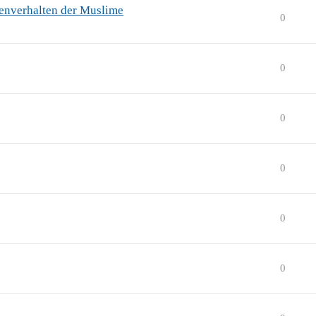
enverhalten der Muslime
0
0
0
0
0
0