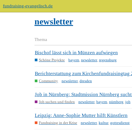
fundraising-evangelisch.de
newsletter
Thema
Bischof lässt sich in Münzen aufwiegen
Schöne Projekte
bayern
,
newsletter
,
regensburg
Berichterstattung zum Kirchenfundraisingtag
Community
newsletter
,
dresden
Job in Nürnberg: Stadtmission Nürnberg sucht
Job suchen und finden
newsletter
,
bayern
,
nürnberg
,
job
Leipzig: Anne-Sophie Mutter hilft Künstlern
Fundraising in der Krise
newsletter
,
kultur
,
gottesdienst