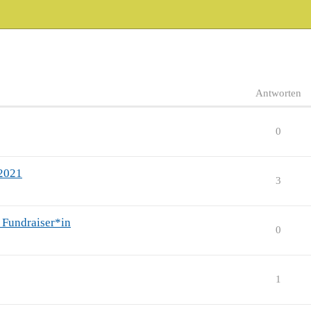
Antworten
0
 2021
3
 Fundraiser*in
0
1