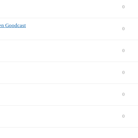
0
den Goodcast
0
0
0
0
0