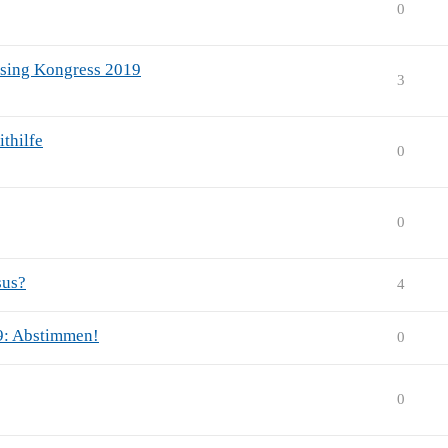
0
ising Kongress 2019
3
thilfe
0
0
sus?
4
19: Abstimmen!
0
0