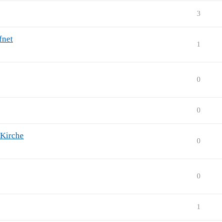
3
fnet
1
0
0
 Kirche
0
0
1