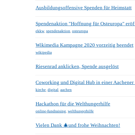
Ausbildungsoffensive Spenden für Heimstatt
Spendenaktion "Hoffnung für Osteuropa" eröf
ekkw
,
spendenaktion
,
osteuropa
Wikimedia Kampagne 2020 vorzeitig beendet
wikipedia
Riesenrad anklicken, Spende ausgelöst
Coworking und Digital Hub in einer Aachener
kirche
,
digital
,
aachen
Hackathon für die Welthungerhilfe
online-fundraising
,
welthungerhilfe
Vielen Dank 🎄und frohe Weihnachten!