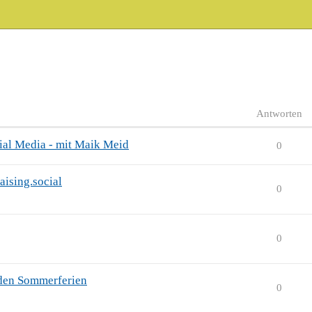
Antworten
ial Media - mit Maik Meid
0
aising.social
0
0
 den Sommerferien
0