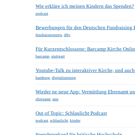
Wie erkläre ich meinen Kindern das Spenden?
podcast
Bewerbungen für den Deutschen Fundraising 
fundraisingpreis
,
dfrv
Für Kurzentschlossene: Barcamp Kirche Online
barcamp
,
stuttgart
Youtube-Talk zu interaktiver Kirche, und auc
hamburg
,
digitalisierung
Wieder ne neue App: Vermittlung Ehrenamt un
ehrenamt
,
app
Out of Topic: Schlaulicht Podcast
podcast
,
schlaulicht
,
kinder
Spendenrekord für britische Hochschule