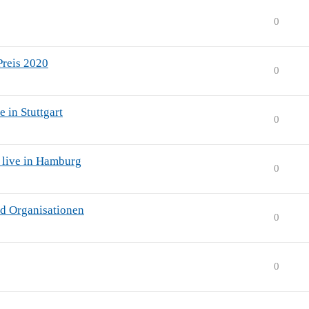
0
Preis 2020
0
 in Stuttgart
0
h live in Hamburg
0
d Organisationen
0
0