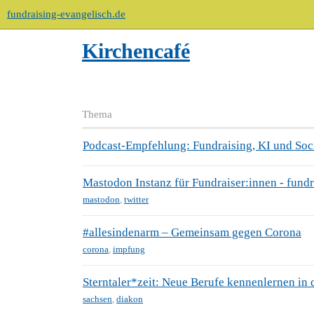
fundraising-evangelisch.de
Kirchencafé
Thema
Podcast-Empfehlung: Fundraising, KI und Soc
Mastodon Instanz für Fundraiser:innen - fundr
mastodon
,
twitter
#allesindenarm – Gemeinsam gegen Corona
corona
,
impfung
Sterntaler*zeit: Neue Berufe kennenlernen in
sachsen
,
diakon